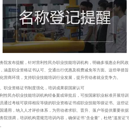
务院发布提醒，针对营利性民办职业技能培训机构，明确多项惠企利民政
，涵盖职业资格证书认可、交通出行优惠及税费减免等方面。这些举措旨
化营商环境，支持职业技能培训行业发展，提升劳动者就业竞争力。
、职业资格证书制度强化，培训成果获国家认可
利性民办职业技能培训机构经备案或审批后，可按国家职业标准开展培训
员通过考核可获得相应等级的职业资格证书或职业技能等级证书。这些证
国通用，纳入人才评价体系，为劳动者求职、晋升、落户等提供重要依据
务院强调，培训机构需规范培训内容，确保证书“含金量”，杜绝“滥发证”
。