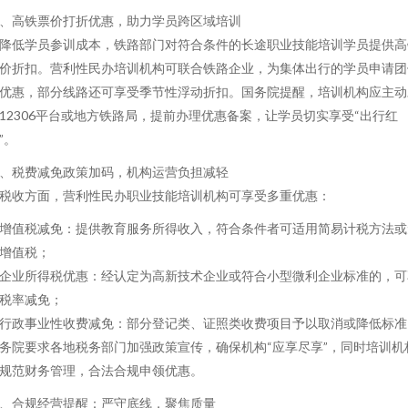
、高铁票价打折优惠，助力学员跨区域培训
降低学员参训成本，铁路部门对符合条件的长途职业技能培训学员提供高
价折扣。营利性民办培训机构可联合铁路企业，为集体出行的学员申请团
优惠，部分线路还可享受季节性浮动折扣。国务院提醒，培训机构应主动
12306平台或地方铁路局，提前办理优惠备案，让学员切实享受“出行红
”。
、税费减免政策加码，机构运营负担减轻
税收方面，营利性民办职业技能培训机构可享受多重优惠：
. 增值税减免：提供教育服务所得收入，符合条件者可适用简易计税方法或
增值税；
. 企业所得税优惠：经认定为高新技术企业或符合小型微利企业标准的，可
税率减免；
. 行政事业性收费减免：部分登记类、证照类收费项目予以取消或降低标准
务院要求各地税务部门加强政策宣传，确保机构“应享尽享”，同时培训机
规范财务管理，合法合规申领优惠。
、合规经营提醒：严守底线，聚焦质量