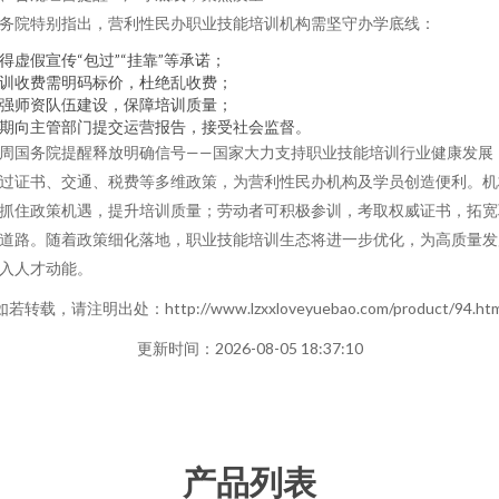
务院特别指出，营利性民办职业技能培训机构需坚守办学底线：
得虚假宣传“包过”“挂靠”等承诺；
训收费需明码标价，杜绝乱收费；
强师资队伍建设，保障培训质量；
期向主管部门提交运营报告，接受社会监督。
周国务院提醒释放明确信号——国家大力支持职业技能培训行业健康发展
过证书、交通、税费等多维政策，为营利性民办机构及学员创造便利。机
抓住政策机遇，提升培训质量；劳动者可积极参训，考取权威证书，拓宽
道路。随着政策细化落地，职业技能培训生态将进一步优化，为高质量发
入人才动能。
如若转载，请注明出处：http://www.lzxxloveyuebao.com/product/94.htm
更新时间：2026-08-05 18:37:10
产品列表